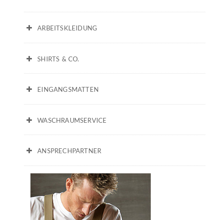
ARBEITSKLEIDUNG
SHIRTS & CO.
EINGANGSMATTEN
WASCHRAUMSERVICE
ANSPRECHPARTNER
Thomas Meins // Neukundenberater und Außendienst
T. 040 500 239 26
verkauf@alstertex.de