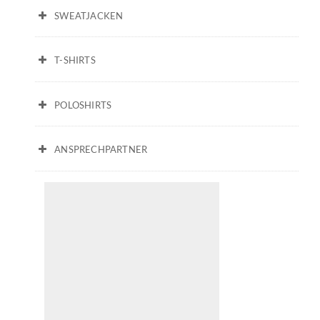
SWEATJACKEN
T-SHIRTS
POLOSHIRTS
ANSPRECHPARTNER
Thomas Meins // Neukundenberater und Außendienst
T. 040 500 239 26
verkauf@alstertex.de