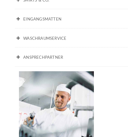
EINGANGSMATTEN
WASCHRAUMSERVICE
ANSPRECHPARTNER
Thomas Meins // Neukundenberater und Außendienst
T. 040 500 239 26
verkauf@alstertex.de